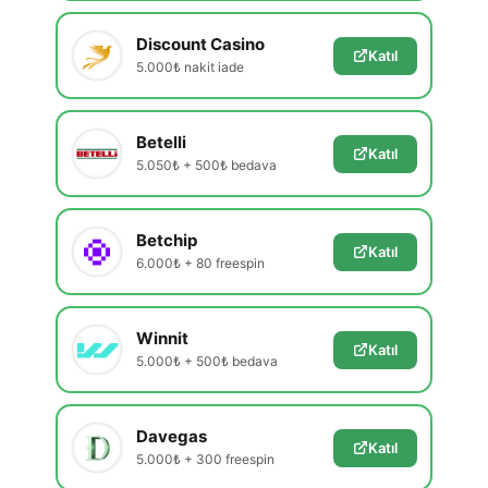
Discount Casino
Katıl
5.000₺ nakit iade
Betelli
Katıl
5.050₺ + 500₺ bedava
Betchip
Katıl
6.000₺ + 80 freespin
Winnit
Katıl
5.000₺ + 500₺ bedava
Davegas
Katıl
5.000₺ + 300 freespin