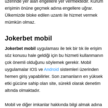
üzerinde yer alan engellere yer vermektedir. Kurum
erişimin önüne geçmek adına engellere uğrar.
Ülkemizde bloke edilen uzantı ile hizmet vermek
mümkün olmaz.
Jokerbet mobil
Jokerbet mobil
uygulaması ile tek bir tık ile erişim
söz konusu hale geldiği için bu hizmeti kullanmanın
çok önemli olduğunu söylemek gerekir. Mobil
uygulamalar IOS ve
Android
sistemleri üzerinden
hemen giriş yapabilirler. Son zamanların en yüksek
etki gücüne sahip olan site, sürekli olarak denetim
altında olmaktadır.
Mobil ve diğer imkanlar hakkında bilgi almak adına