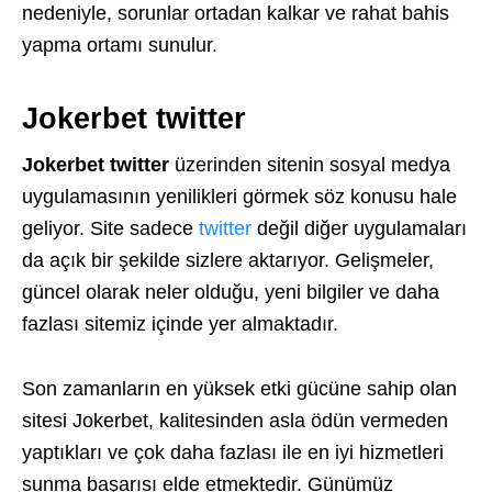
nedeniyle, sorunlar ortadan kalkar ve rahat bahis
yapma ortamı sunulur.
Jokerbet twitter
Jokerbet twitter
üzerinden sitenin sosyal medya
uygulamasının yenilikleri görmek söz konusu hale
geliyor. Site sadece
twitter
değil diğer uygulamaları
da açık bir şekilde sizlere aktarıyor. Gelişmeler,
güncel olarak neler olduğu, yeni bilgiler ve daha
fazlası sitemiz içinde yer almaktadır.
Son zamanların en yüksek etki gücüne sahip olan
sitesi Jokerbet, kalitesinden asla ödün vermeden
yaptıkları ve çok daha fazlası ile en iyi hizmetleri
sunma başarısı elde etmektedir. Günümüz