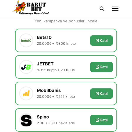
En Güvenilir Siteler
Yeni kampanya ve bonusları incele
Bets10
Katıl
20.000₺ + %300 kripto
Type
your
search
query
JETBET
and
Katıl
hit
%325 kripto + 20.000₺
enter:
Mobilbahis
Katıl
20.000₺ + %225 kripto
Spino
Katıl
2.000 USDT nakit iade