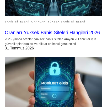
BAHIS SITELERI
ORANLARI YÜKSEK BAHIS SITELERI
Oranları Yüksek Bahis Siteleri Hangileri 2026
2026 yılında oranları yüksek bahis siteleri arayan kullanıcılar için
güvenilir platformları ve dikkat edilmesi gerekenleri…
31 Temmuz 2026