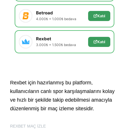
Betroad
Katıl
4.000₺ + 1.000₺ bedava
Rexbet
Katıl
3.000₺ + 1.500₺ bedava
Rexbet için hazırlanmış bu platform,
kullanıcıların canlı spor karşılaşmalarını kolay
ve hızlı bir şekilde takip edebilmesi amacıyla
düzenlenmiş bir maç izleme sitesidir.
REXBET MAÇ İZLE