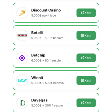
Discount Casino
Katıl
5.000₺ nakit iade
Betelli
Katıl
5.050₺ + 500₺ bedava
Betchip
Katıl
6.000₺ + 80 freespin
Winnit
Katıl
5.000₺ + 500₺ bedava
Davegas
Katıl
5.000₺ + 300 freespin