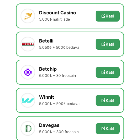
Discount Casino
Katıl
5.000₺ nakit iade
Betelli
Katıl
5.050₺ + 500₺ bedava
Betchip
Katıl
6.000₺ + 80 freespin
Winnit
Katıl
5.000₺ + 500₺ bedava
Davegas
Katıl
5.000₺ + 300 freespin