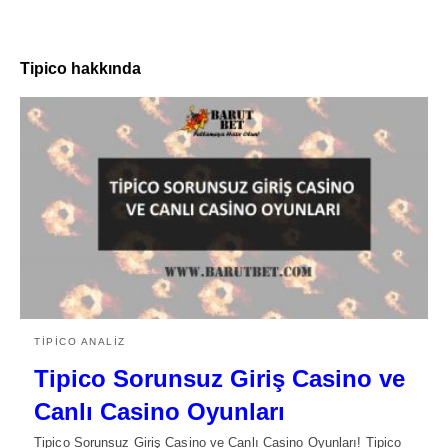
Tipico hakkında
TIPICO ANALIZ
Tipico Sorunsuz Giriş Casino ve
Canlı Casino Oyunları
Tipico Sorunsuz Giriş Casino ve Canlı Casino Oyunları! Tipico