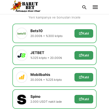
En Güvenilir Siteler
Yeni kampanya ve bonusları incele
Bets10
Katıl
20.000₺ + %300 kripto
Type
your
search
query
JETBET
and
Katıl
hit
%325 kripto + 20.000₺
enter:
Mobilbahis
Katıl
20.000₺ + %225 kripto
Spino
Katıl
2.000 USDT nakit iade