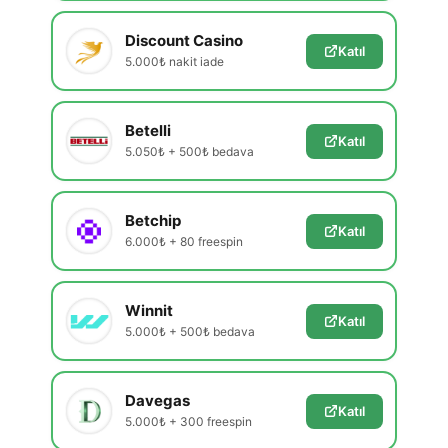
Discount Casino
Katıl
5.000₺ nakit iade
Betelli
Katıl
5.050₺ + 500₺ bedava
Betchip
Katıl
6.000₺ + 80 freespin
Winnit
Katıl
5.000₺ + 500₺ bedava
Davegas
Katıl
5.000₺ + 300 freespin