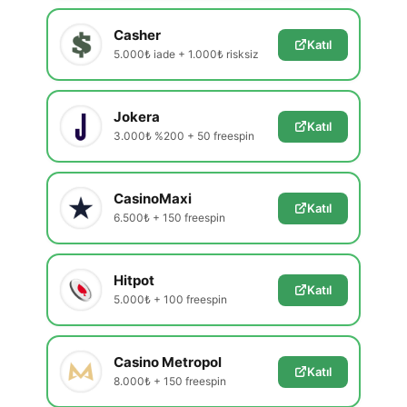
Casher
Katıl
5.000₺ iade + 1.000₺ risksiz
Jokera
Katıl
3.000₺ %200 + 50 freespin
CasinoMaxi
Katıl
6.500₺ + 150 freespin
Hitpot
Katıl
5.000₺ + 100 freespin
Casino Metropol
Katıl
8.000₺ + 150 freespin