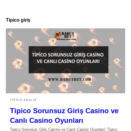
Tipico giriş
TIPICO ANALIZ
Tipico Sorunsuz Giriş Casino ve
Canlı Casino Oyunları
Tipico Sorunsuz Giriş Casino ve Canlı Casino Oyunları! Tipico