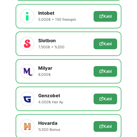
Intobet
Katıl
5.000₺ + 150 freespin
Slotbon
Katıl
7.500₺ + %200
Milyar
Katıl
8.000₺
Genzobet
Katıl
4.000₺ Her Ay
Hovarda
Katıl
%300 Bonus