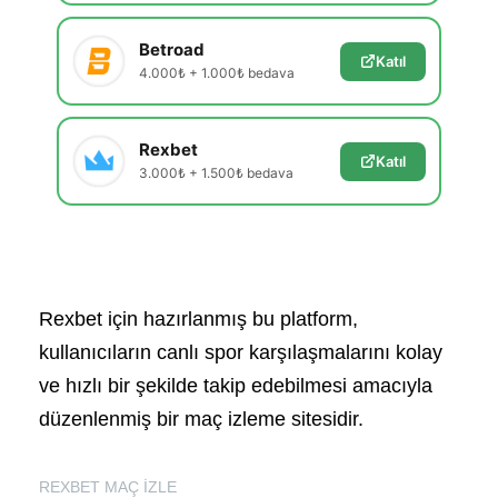
Betroad
Katıl
4.000₺ + 1.000₺ bedava
Rexbet
Katıl
3.000₺ + 1.500₺ bedava
Rexbet için hazırlanmış bu platform,
kullanıcıların canlı spor karşılaşmalarını kolay
ve hızlı bir şekilde takip edebilmesi amacıyla
düzenlenmiş bir maç izleme sitesidir.
REXBET MAÇ İZLE