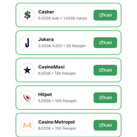
Casher
Katıl
5.000₺ iade + 1.000₺ risksiz
Jokera
Katıl
3.000₺ %200 + 50 freespin
CasinoMaxi
Katıl
6.500₺ + 150 freespin
Hitpot
Katıl
5.000₺ + 100 freespin
Casino Metropol
Katıl
8.000₺ + 150 freespin