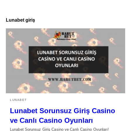
Lunabet giriş
LUNABET
Lunabet Sorunsuz Giriş Casino
ve Canlı Casino Oyunları
Lunabet Sorunsuz Giriş Casino ve Canlı Casino Oyunları!