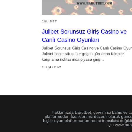
JULIBET
Julibet Sorunsuz Giriş Casino ve
Canlı Casino Oyunları
Julibet Sorunsuz Giriş Casino ve Canlı Casino Oyun
Julibet bahis sitesi her geçen gün artan talepleri
karşılama noktasında piyasa giriş…
13 Eylül 2022
Hakkımızda BarutBet, çevrim içi bahis ve cas
platformudur. İçeriklerimiz düzenli olarak gün
hiçbir oyun platformunun resmi temsilcisi değildir
için www.baru