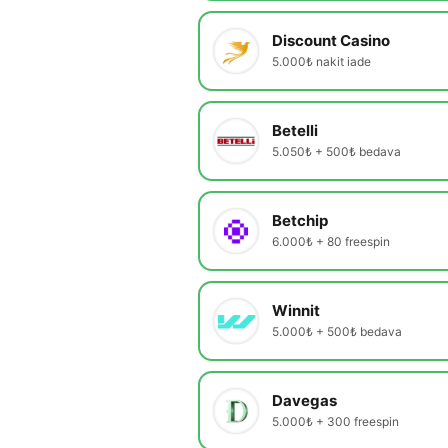
Discount Casino
5.000₺ nakit iade
Betelli
5.050₺ + 500₺ bedava
Betchip
6.000₺ + 80 freespin
Winnit
5.000₺ + 500₺ bedava
Davegas
5.000₺ + 300 freespin