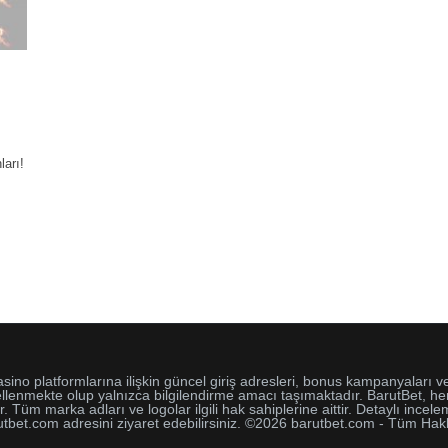
ları!
ino platformlarına ilişkin güncel giriş adresleri, bonus kampanyaları ve
cellenmekte olup yalnızca bilgilendirme amacı taşımaktadır. BarutBet, h
. Tüm marka adları ve logolar ilgili hak sahiplerine aittir. Detaylı incele
tbet.com adresini ziyaret edebilirsiniz. ©2026 barutbet.com - Tüm Hakla