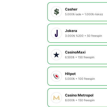
Casher
5.000₺ iade + 1.000₺ risksiz
Jokera
3.000₺ %200 + 50 freespin
CasinoMaxi
6.500₺ + 150 freespin
Hitpot
5.000₺ + 100 freespin
Casino Metropol
8.000₺ + 150 freespin