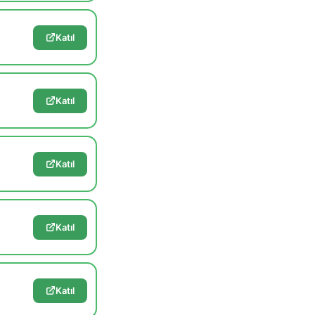
Katıl
Katıl
Katıl
Katıl
Katıl