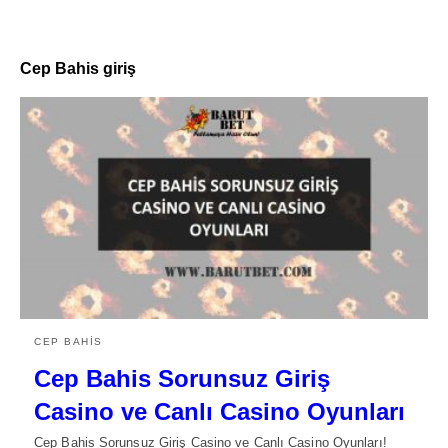
Cep Bahis giriş
CEP BAHIS
Cep Bahis Sorunsuz Giriş
Casino ve Canlı Casino Oyunları
Cep Bahis Sorunsuz Giriş Casino ve Canlı Casino Oyunları!