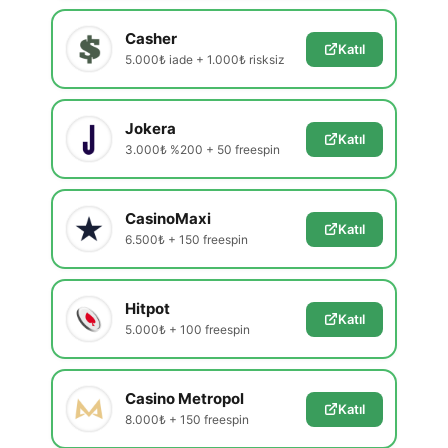
Casher
Katıl
5.000₺ iade + 1.000₺ risksiz
Jokera
Katıl
3.000₺ %200 + 50 freespin
CasinoMaxi
Katıl
6.500₺ + 150 freespin
Hitpot
Katıl
5.000₺ + 100 freespin
Casino Metropol
Katıl
8.000₺ + 150 freespin