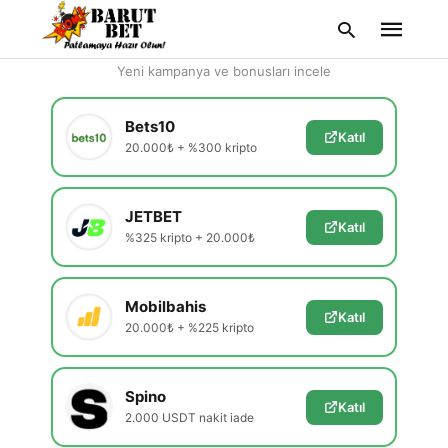
En Güvenilir Siteler
Yeni kampanya ve bonusları incele
Bets10
Katıl
20.000₺ + %300 kripto
Type
your
search
query
JETBET
and
Katıl
hit
%325 kripto + 20.000₺
enter:
Mobilbahis
Katıl
20.000₺ + %225 kripto
Spino
Katıl
2.000 USDT nakit iade