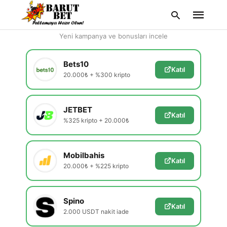
En Güvenilir Siteler
Yeni kampanya ve bonusları incele
Bets10
Katıl
20.000₺ + %300 kripto
Type
your
search
query
JETBET
and
Katıl
hit
%325 kripto + 20.000₺
enter:
Mobilbahis
Katıl
20.000₺ + %225 kripto
Spino
Katıl
2.000 USDT nakit iade