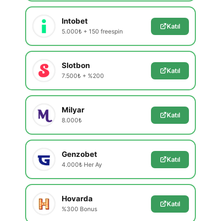
Intobet
Katıl
5.000₺ + 150 freespin
Slotbon
Katıl
7.500₺ + %200
Milyar
Katıl
8.000₺
Genzobet
Katıl
4.000₺ Her Ay
Hovarda
Katıl
%300 Bonus