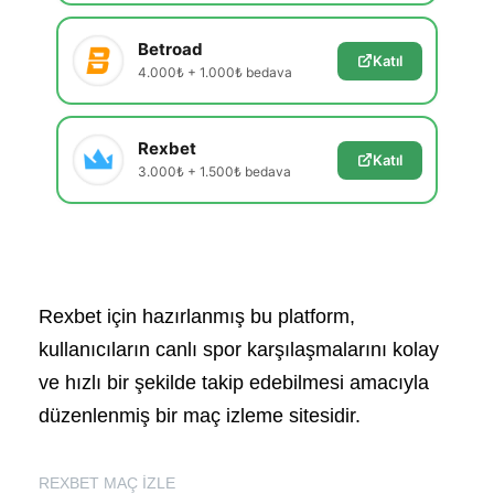
Betroad
Katıl
4.000₺ + 1.000₺ bedava
Rexbet
Katıl
3.000₺ + 1.500₺ bedava
Rexbet için hazırlanmış bu platform,
kullanıcıların canlı spor karşılaşmalarını kolay
ve hızlı bir şekilde takip edebilmesi amacıyla
düzenlenmiş bir maç izleme sitesidir.
REXBET MAÇ İZLE