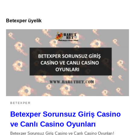
Betexper üyelik
BETEXPER
Betexper Sorunsuz Giriş Casino
ve Canlı Casino Oyunları
Betexper Sorunsuz Giriş Casino ve Canlı Casino Oyunları!