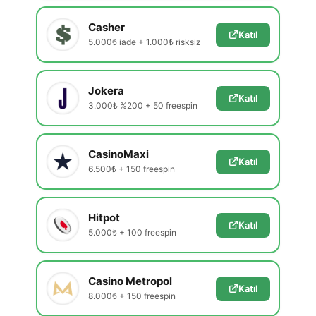
Casher
Katıl
5.000₺ iade + 1.000₺ risksiz
Jokera
Katıl
3.000₺ %200 + 50 freespin
CasinoMaxi
Katıl
6.500₺ + 150 freespin
Hitpot
Katıl
5.000₺ + 100 freespin
Casino Metropol
Katıl
8.000₺ + 150 freespin