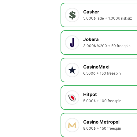
Casher
5.000₺ iade + 1.000₺ risksiz
Jokera
3.000₺ %200 + 50 freespin
CasinoMaxi
6.500₺ + 150 freespin
Hitpot
5.000₺ + 100 freespin
Casino Metropol
8.000₺ + 150 freespin