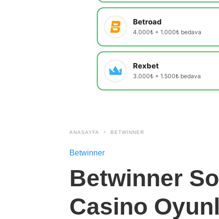
Betroad
4.000₺ + 1.000₺ bedava
Rexbet
3.000₺ + 1.500₺ bedava
ANASAYFA
BETWINNER
Betwinner
Betwinner So
Casino Oyunl