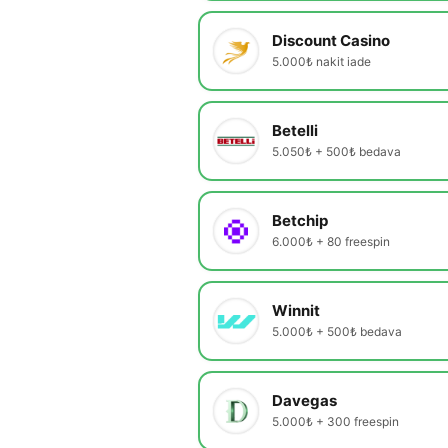
Discount Casino
5.000₺ nakit iade
Betelli
5.050₺ + 500₺ bedava
Betchip
6.000₺ + 80 freespin
Winnit
5.000₺ + 500₺ bedava
Davegas
5.000₺ + 300 freespin