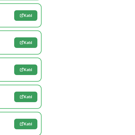
Katıl
Katıl
Katıl
Katıl
Katıl