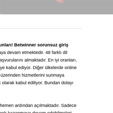
nları! Betwinner sorunsuz giriş
aya devam etmektedir. 48 farklı dil
vurularını almaktadır. En iyi oranları,
e kabul ediyor. Diğer ülkelerde online
 üzerinden hizmetlerini sunmaya
 olarak kabul ediliyor. Bundan dolayı
ın hemen ardından açılmaktadır. Sadece