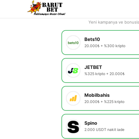
En Güvenilir Sit
Yeni kampanya ve bonuslar
Bets10
20.000₺ + %300 kripto
JETBET
%325 kripto + 20.000₺
Mobilbahis
20.000₺ + %225 kripto
Spino
2.000 USDT nakit iade