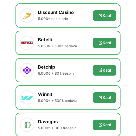
Discount Casino
Katıl
5.000₺ nakit iade
Betelli
Katıl
5.050₺ + 500₺ bedava
Betchip
Katıl
6.000₺ + 80 freespin
Winnit
Katıl
5.000₺ + 500₺ bedava
Davegas
Katıl
5.000₺ + 300 freespin