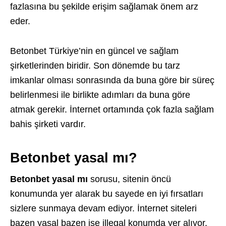
fazlasına bu şekilde erişim sağlamak önem arz
eder.
Betonbet Türkiye’nin en güncel ve sağlam
şirketlerinden biridir. Son dönemde bu tarz
imkanlar olması sonrasında da buna göre bir süreç
belirlenmesi ile birlikte adımları da buna göre
atmak gerekir. İnternet ortamında çok fazla sağlam
bahis şirketi vardır.
Betonbet yasal mı?
Betonbet yasal mı
sorusu, sitenin öncü
konumunda yer alarak bu sayede en iyi fırsatları
sizlere sunmaya devam ediyor. İnternet siteleri
bazen yasal bazen ise illegal konumda yer alıyor.