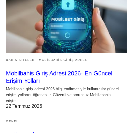
BAHIS SITELERI
MOBILBAHIS GIRIŞ ADRESI
Mobilbahis Giriş Adresi 2026- En Güncel
Erişim Yolları
Mobilbahis giriş adresi 2026 bilgilendirmesiyle kullanıcılar güncel
erişim yollarını öğrenebilir. Güvenli ve sorunsuz Mobilebahis
erişimi…
22 Temmuz 2026
GENEL