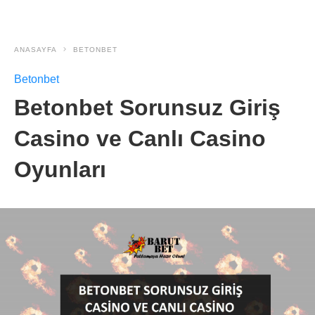
ANASAYFA
BETONBET
Betonbet
Betonbet Sorunsuz Giriş
Casino ve Canlı Casino
Oyunları