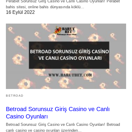
Perabet Sorunsuz Giriş Casino ve Canlı Casino Oyunları! Perabet
bahis sitesi, online bahis dünyasında köklü…
16 Eylül 2022
BETROAD
Betroad Sorunsuz Giriş Casino ve Canlı
Casino Oyunları
Betroad Sorunsuz Giriş Casino ve Canlı Casino Oyunları! Betroad
canlı casino ve casino oyunları üzerinden…