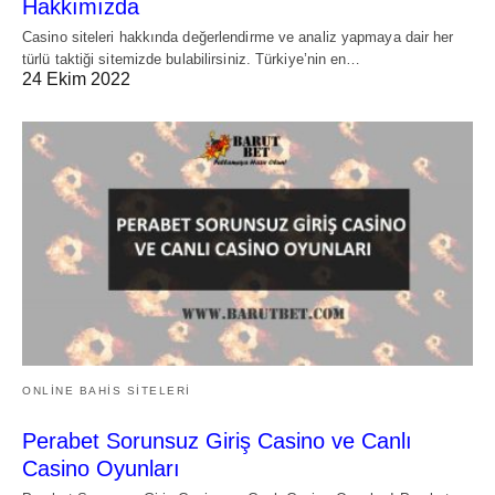
Hakkımızda
Casino siteleri hakkında değerlendirme ve analiz yapmaya dair her
türlü taktiği sitemizde bulabilirsiniz. Türkiye’nin en…
24 Ekim 2022
ONLINE BAHIS SITELERI
Perabet Sorunsuz Giriş Casino ve Canlı
Casino Oyunları