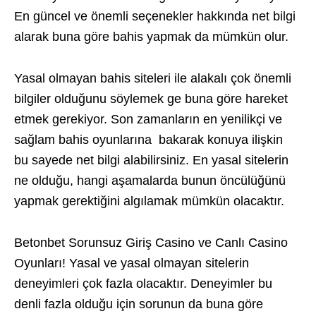
En güncel ve önemli seçenekler hakkında net bilgi
alarak buna göre bahis yapmak da mümkün olur.
Yasal olmayan bahis siteleri ile alakalı çok önemli
bilgiler olduğunu söylemek ge buna göre hareket
etmek gerekiyor. Son zamanların en yenilikçi ve
sağlam bahis oyunlarına bakarak konuya ilişkin
bu sayede net bilgi alabilirsiniz. En yasal sitelerin
ne olduğu, hangi aşamalarda bunun öncülüğünü
yapmak gerektiğini algılamak mümkün olacaktır.
Betonbet Sorunsuz Giriş Casino ve Canlı Casino
Oyunları! Yasal ve yasal olmayan sitelerin
deneyimleri çok fazla olacaktır. Deneyimler bu
denli fazla olduğu için sorunun da buna göre