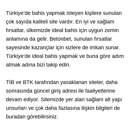
Türkiye’de bahis yapmak isteyen kişilere sunulan
çok sayıda kaliteli site vardır. En iyi ve sağlam
fırsatlar, ülkemizde ideal bahis için uygun zemin
anlamına da gelir. Betonbet, sunulan fırsatlar
sayesinde kazançlar için sizlere de imkan sunar.
Türkiye’de ideal bahis yapmak ve buna göre adım
atmak adına bizi takip edin.
TİB ve BTK tarafından yasaklanan siteler, daha
sonrasında güncel giriş adresi ile faaliyetlerine
devam ediyor. Sitemizde yer alan sağlam alt yapı
unsurları ve çok daha fazlasına ilişkin bilgileri de
buradan görebilirsiniz.