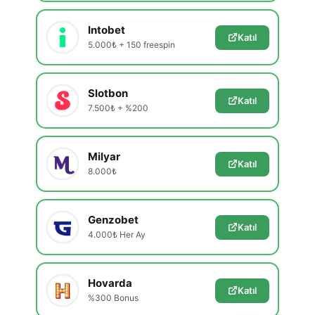
Intobet
Katıl
5.000₺ + 150 freespin
Slotbon
Katıl
7.500₺ + %200
Milyar
Katıl
8.000₺
Genzobet
Katıl
4.000₺ Her Ay
Hovarda
Katıl
%300 Bonus