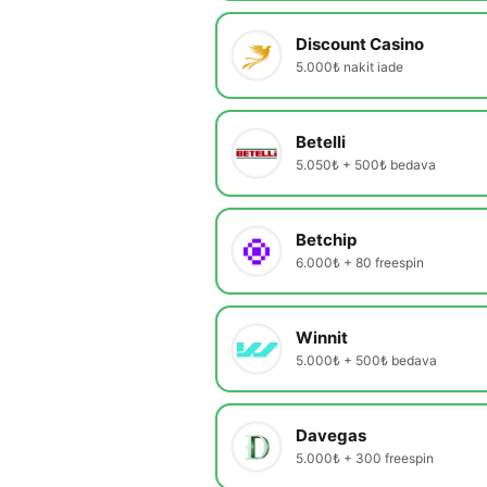
Discount Casino
5.000₺ nakit iade
Betelli
5.050₺ + 500₺ bedava
Betchip
6.000₺ + 80 freespin
Winnit
5.000₺ + 500₺ bedava
Davegas
5.000₺ + 300 freespin