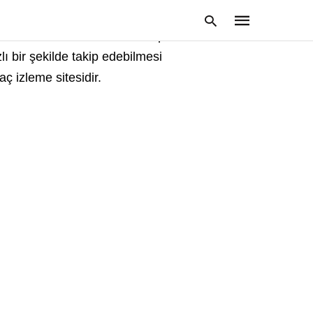
atform, kullanıcıların canlı spor
lı bir şekilde takip edebilmesi
ç izleme sitesidir.
Ty
you
sea
que
an
hit
ent