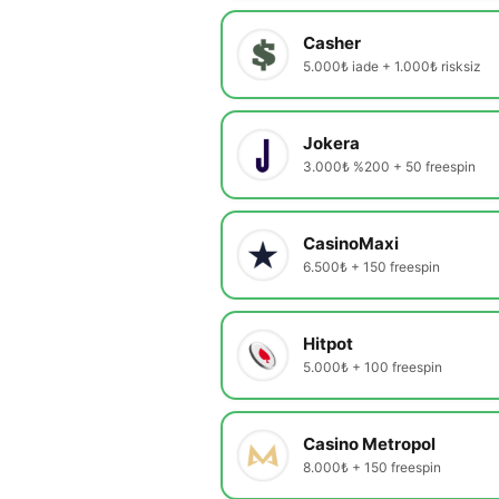
Casher
5.000₺ iade + 1.000₺ risksiz
Jokera
3.000₺ %200 + 50 freespin
CasinoMaxi
6.500₺ + 150 freespin
Hitpot
5.000₺ + 100 freespin
Casino Metropol
8.000₺ + 150 freespin