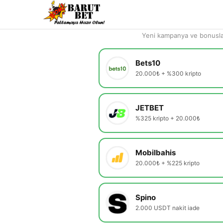
En Güvenilir Sit
Yeni kampanya ve bonuslar
Bets10
20.000₺ + %300 kripto
JETBET
%325 kripto + 20.000₺
Mobilbahis
20.000₺ + %225 kripto
Spino
2.000 USDT nakit iade