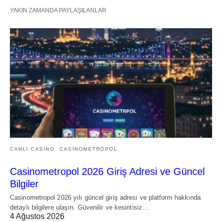
YAKIN ZAMANDA PAYLAŞILANLAR
CANLI CASINO
CASINOMETROPOL
Casinometropol 2026 Giriş Adresi ve Güncel
Bilgiler
Casinometropol 2026 yılı güncel giriş adresi ve platform hakkında
detaylı bilgilere ulaşın. Güvenilir ve kesintisiz…
4 Ağustos 2026