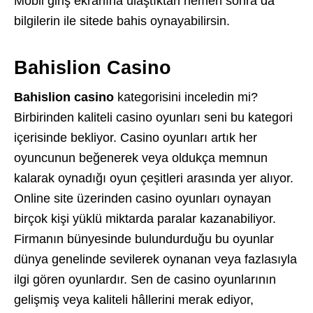
Mobil giriş ekranına ulaştıktan hemen sonra da
bilgilerin ile sitede bahis oynayabilirsin.
Bahislion Casino
Bahislion casino
kategorisini inceledin mi?
Birbirinden kaliteli casino oyunları seni bu kategori
içerisinde bekliyor. Casino oyunları artık her
oyuncunun beğenerek veya oldukça memnun
kalarak oynadığı oyun çeşitleri arasında yer alıyor.
Online site üzerinden casino oyunları oynayan
birçok kişi yüklü miktarda paralar kazanabiliyor.
Firmanın bünyesinde bulundurduğu bu oyunlar
dünya genelinde sevilerek oynanan veya fazlasıyla
ilgi gören oyunlardır. Sen de casino oyunlarının
gelişmiş veya kaliteli hâllerini merak ediyor,