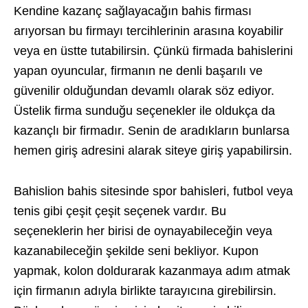
Kendine kazanç sağlayacağın bahis firması
arıyorsan bu firmayı tercihlerinin arasına koyabilir
veya en üstte tutabilirsin. Çünkü firmada bahislerini
yapan oyuncular, firmanın ne denli başarılı ve
güvenilir olduğundan devamlı olarak söz ediyor.
Üstelik firma sunduğu seçenekler ile oldukça da
kazançlı bir firmadır. Senin de aradıkların bunlarsa
hemen giriş adresini alarak siteye giriş yapabilirsin.
Bahislion bahis sitesinde spor bahisleri, futbol veya
tenis gibi çeşit çeşit seçenek vardır. Bu
seçeneklerin her birisi de oynayabileceğin veya
kazanabileceğin şekilde seni bekliyor. Kupon
yapmak, kolon doldurarak kazanmaya adım atmak
için firmanın adıyla birlikte tarayıcına girebilirsin.