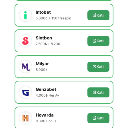
Intobet
Katıl
5.000₺ + 150 freespin
Slotbon
Katıl
7.500₺ + %200
Milyar
Katıl
8.000₺
Genzobet
Katıl
4.000₺ Her Ay
Hovarda
Katıl
%300 Bonus