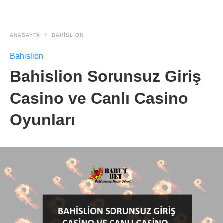
ANASAYFA
BAHISLION
Bahislion
Bahislion Sorunsuz Giriş
Casino ve Canlı Casino
Oyunları