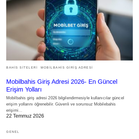
BAHIS SITELERI
MOBILBAHIS GIRIŞ ADRESI
Mobilbahis Giriş Adresi 2026- En Güncel
Erişim Yolları
Mobilbahis giriş adresi 2026 bilgilendirmesiyle kullanıcılar güncel
erişim yollarını öğrenebilir. Güvenli ve sorunsuz Mobilebahis
erişimi…
22 Temmuz 2026
GENEL