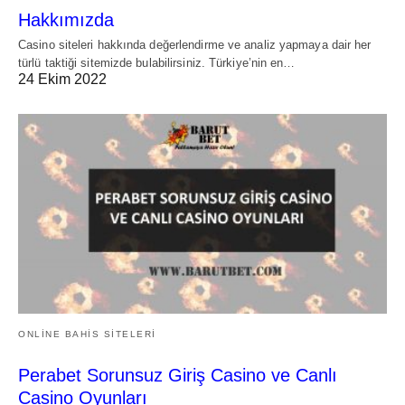
Hakkımızda
Casino siteleri hakkında değerlendirme ve analiz yapmaya dair her
türlü taktiği sitemizde bulabilirsiniz. Türkiye’nin en…
24 Ekim 2022
ONLINE BAHIS SITELERI
Perabet Sorunsuz Giriş Casino ve Canlı
Casino Oyunları