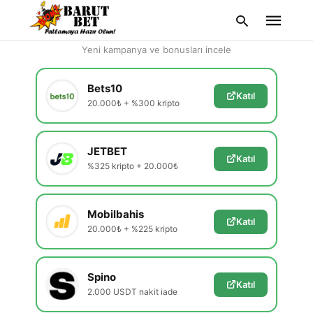
En Güvenilir Siteler
Yeni kampanya ve bonusları incele
Bets10
Katıl
20.000₺ + %300 kripto
Type
your
search
query
JETBET
and
Katıl
hit
%325 kripto + 20.000₺
enter:
Mobilbahis
Katıl
20.000₺ + %225 kripto
Spino
Katıl
2.000 USDT nakit iade